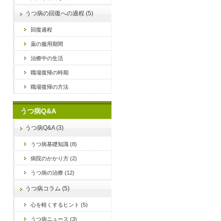
うつ病の回復への過程 (5)
回復過程
薬の服用期間
治療中の生活
職場復帰の時期
職場復帰の方法
うつ病Q&A
うつ病Q&A (3)
うつ病基礎知識 (8)
病院のかかり方 (2)
うつ病の治療 (12)
うつ病コラム (5)
心を軽くするヒント (5)
うつ病ニュース (3)