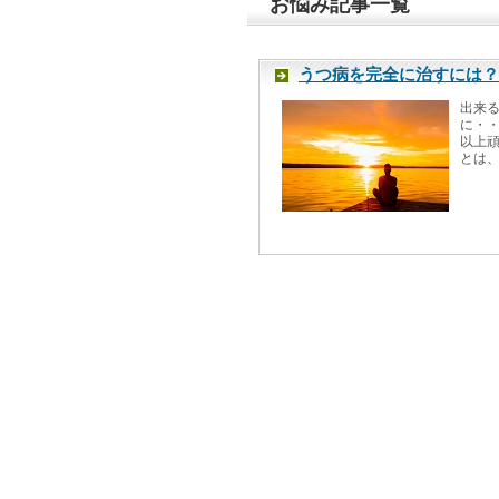
お悩み記事一覧
うつ病を完全に治すには？
出来
に・
以上
とは、