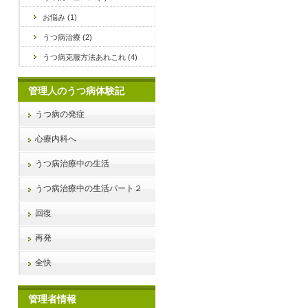
お悩み (1)
うつ病治療 (2)
うつ病克服方法あれこれ (4)
管理人のうつ病体験記
うつ病の発症
心療内科へ
うつ病治療中の生活
うつ病治療中の生活パート２
回復
再発
全快
管理者情報