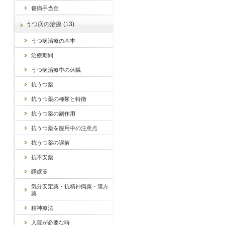
傷病手当金
うつ病の治療 (13)
うつ病治療の基本
治療期間
うつ病治療中の休職
抗うつ薬
抗うつ薬の種類と特徴
抗うつ薬の副作用
抗うつ薬を服用中の注意点
抗うつ薬の誤解
抗不安薬
睡眠薬
気分安定薬・抗精神病薬・漢方
薬
精神療法
入院が必要な時