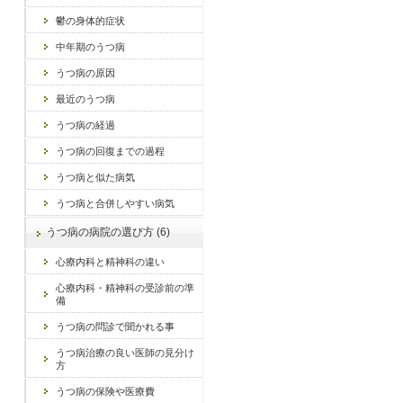
鬱の身体的症状
中年期のうつ病
うつ病の原因
最近のうつ病
うつ病の経過
うつ病の回復までの過程
うつ病と似た病気
うつ病と合併しやすい病気
うつ病の病院の選び方 (6)
心療内科と精神科の違い
心療内科・精神科の受診前の準
備
うつ病の問診で聞かれる事
うつ病治療の良い医師の見分け
方
うつ病の保険や医療費