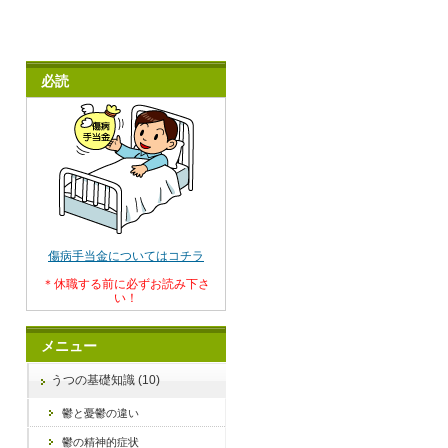
必読
傷病手当金についてはコチラ
＊休職する前に必ずお読み下さ
い！
メニュー
うつの基礎知識 (10)
鬱と憂鬱の違い
鬱の精神的症状