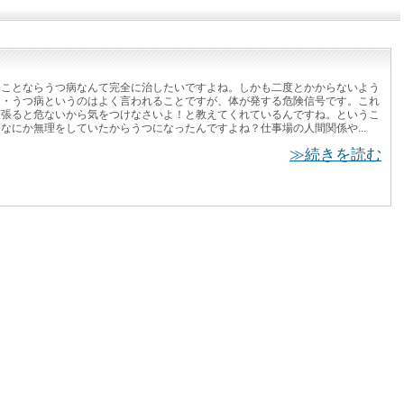
ることならうつ病なんて完全に治したいですよね。しかも二度とかからないよう
・・うつ病というのはよく言われることですが、体が発する危険信号です。これ
頑張ると危ないから気をつけなさいよ！と教えてくれているんですね。というこ
なにか無理をしていたからうつになったんですよね？仕事場の人間関係や...
≫続きを読む