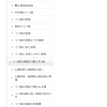
鬱の身体的症状
中年期のうつ病
うつ病の原因
最近のうつ病
うつ病の経過
うつ病の回復までの過程
うつ病と似た病気
うつ病と合併しやすい病気
うつ病の病院の選び方 (6)
心療内科と精神科の違い
心療内科・精神科の受診前の準
備
うつ病の問診で聞かれる事
うつ病治療の良い医師の見分け
方
うつ病の保険や医療費