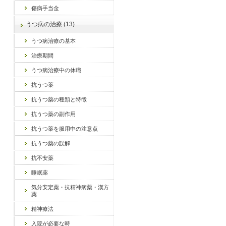
傷病手当金
うつ病の治療 (13)
うつ病治療の基本
治療期間
うつ病治療中の休職
抗うつ薬
抗うつ薬の種類と特徴
抗うつ薬の副作用
抗うつ薬を服用中の注意点
抗うつ薬の誤解
抗不安薬
睡眠薬
気分安定薬・抗精神病薬・漢方
薬
精神療法
入院が必要な時