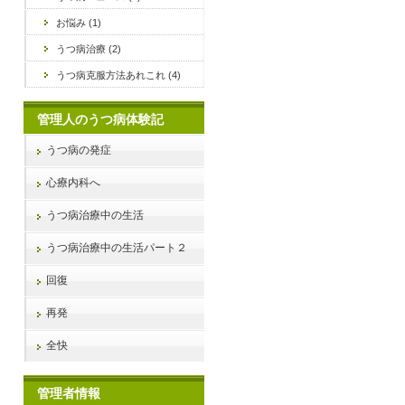
お悩み (1)
うつ病治療 (2)
うつ病克服方法あれこれ (4)
管理人のうつ病体験記
うつ病の発症
心療内科へ
うつ病治療中の生活
うつ病治療中の生活パート２
回復
再発
全快
管理者情報