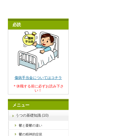
必読
傷病手当金についてはコチラ
＊休職する前に必ずお読み下さ
い！
メニュー
うつの基礎知識 (10)
鬱と憂鬱の違い
鬱の精神的症状