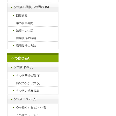
うつ病の回復への過程 (5)
回復過程
薬の服用期間
治療中の生活
職場復帰の時期
職場復帰の方法
うつ病Q&A
うつ病Q&A (3)
うつ病基礎知識 (8)
病院のかかり方 (2)
うつ病の治療 (12)
うつ病コラム (5)
心を軽くするヒント (5)
うつ病ニュース (3)