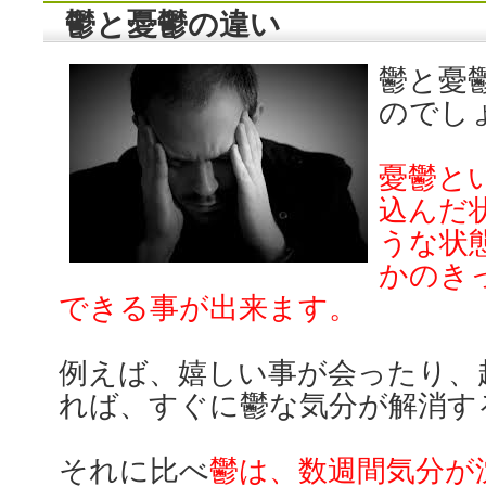
鬱と憂鬱の違い
鬱と憂
のでし
憂鬱と
込んだ
うな状
かのき
できる事が出来ます。
例えば、嬉しい事が会ったり、
れば、すぐに鬱な気分が解消す
それに比べ
鬱は、数週間気分が