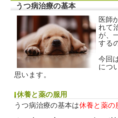
うつ病治療の基本
医師
れて
が、
する
今回
につ
思います。
休養と薬の服用
うつ病治療の基本は
休養と薬の